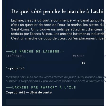
De quel côté penche le marché à Lachin
Lachine, c’est là où tout a commencé — le canal qui porte so
c’est un quartier de bord de l’eau : la marina, les pistes du 
Saint-Louis. On y trouve un mélange attachant d’anciens o
séduits par l’accès à l’eau. Les anciens bâtiments industri
C’est un marché de coup de cœur, où l’emplacement riverain
LE MARCHÉ DE LACHINE ·
CATÉGORIE
VENTES
13
Copropriété
Médianes calculées sur les ventes fermes de juillet 2026, bornées aux e
publiées. « Négociation » = prix de vente médian rapporté au dernier pr
LACHINE PAR RAPPORT À L'ÎLE
Copropriété — délai de vente