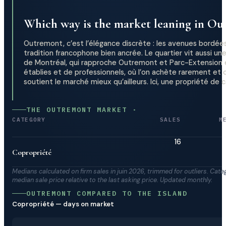
Which way is the market leaning in O
Outremont, c’est l’élégance discrète : les avenues bordées 
tradition francophone bien ancrée. Le quartier vit aussi u
de Montréal, qui rapproche Outremont et Parc-Extension et
établies et de professionnels, où l’on achète rarement et o
soutient le marché mieux qu’ailleurs. Ici, une propriété de 
THE OUTREMONT MARKET ·
CATEGORY
SALES
M
16
Copropriété
Medians calculated on firm sales in juin 2026, trimmed for outliers. Cate
median sale price relative to the last asking price. Updated monthly.
OUTREMONT COMPARED TO THE ISLAND
Copropriété — days on market