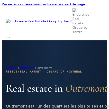
Passer au contenu principal
Passer au pied de page
Accueil
>
quartiers
>
Outremont
RESIDENTIAL MARKET · ISLAND OF MONTREAL
Real estate in
Outremont
Outremont est l’un des quartiers les plus prisés et p