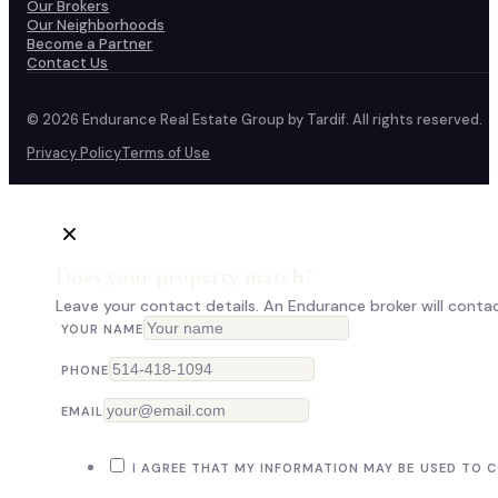
Our Brokers
Our Neighborhoods
Become a Partner
Contact Us
© 2026 Endurance Real Estate Group by Tardif. All rights reserved.
Privacy Policy
Terms of Use
Does your property match?
Leave your contact details. An Endurance broker will contac
YOUR NAME
PHONE
EMAIL
I AGREE THAT MY INFORMATION MAY BE USED TO 