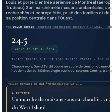
Louis et porte d’entrée aérienne de Montréal (aérop
Trudeau). Son marché mêle maisons unifamiliales, sec
recherchés et copropriétés, prisé des familles et de
sa position centrale dans l’Ouest.
Par
David Tardif
, courtier immobilier inscrit à l'OACIQ — En
24.5
ZONE ACHETEUR LÉGER
INDICE TARDIF JUILLET 2026 INDICE TARDIF · ÎLE DE 
Chaque mois, David Tardif publie un score de tension du marché 
hebdomadaires. Méthodologie publique, sources Centris, trans
Bilan mensuel de mai
Méthodologie v2.1 →
À RETENIR
Un marché de maisons sans surchauffe : 715 
du West Island.