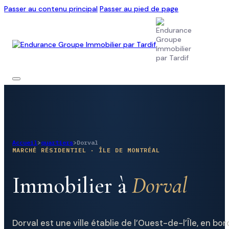
Passer au contenu principal
Passer au pied de page
Accueil
>
quartiers
>
Dorval
MARCHÉ RÉSIDENTIEL · ÎLE DE MONTRÉAL
Immobilier à
Dorval
Dorval est une ville établie de l’Ouest-de-l’Île, en bo